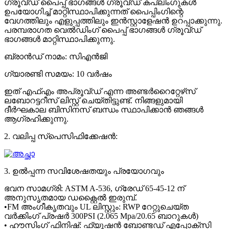
ഗ്രൂവ്ഡ് പൈപ്പ് ഭാഗങ്ങൾ ഗ്രൂവ്ഡ് കപ്ലിംഗുകൾ
ഉപയോഗിച്ച് മാറ്റിസ്ഥാപിക്കുന്നത് പൈപ്പിംഗിന്റെ
വേഗത്തിലും എളുപ്പത്തിലും ഇൻസ്റ്റാളേഷൻ ഉറപ്പാക്കുന്നു.
പരമ്പരാഗത വെൽഡിംഗ് പൈപ്പ് ഭാഗങ്ങൾ ഗ്രൂവ്ഡ്
ഭാഗങ്ങൾ മാറ്റിസ്ഥാപിക്കുന്നു.
ബ്രാൻഡ് നാമം: സിഎൻജി
ഗ്യാരണ്ടി സമയം: 10 വർഷം
ഇത് എഫ്എം അപ്രൂവ്ഡ് എന്ന അണ്ടർറൈറ്റേഴ്‌സ്
ലബോറട്ടറീസ് ലിസ്റ്റ് ചെയ്തിട്ടുണ്ട്. നിങ്ങളുമായി
ദീർഘകാല ബിസിനസ് ബന്ധം സ്ഥാപിക്കാൻ ഞങ്ങൾ
ആഗ്രഹിക്കുന്നു.
2. വലിപ്പ സ്പെസിഫിക്കേഷൻ:
3. ഉൽപ്പന്ന സവിശേഷതയും പ്രയോഗവും
ഭവന സാമഗ്രി: ASTM A-536, ഗ്രേഡ് 65-45-12 ന്
അനുസൃതമായ ഡക്റ്റൈൽ ഇരുമ്പ്.
•FM അംഗീകൃതവും UL ലിസ്റ്റും: RWP റേറ്റുചെയ്ത
വർക്കിംഗ് പ്രഷർ 300PSI (2.065 Mpa/20.65 ബാറുകൾ)
• ഹൗസിംഗ് ഫിനിഷ്: ഫ്യൂഷൻ ബോണ്ടഡ് എപ്പോക്സി