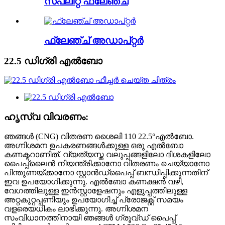
സ്പ്ലിറ്റ് ഫ്ലേഞ്ച്
ഫ്ലേഞ്ച് അഡാപ്റ്റർ
22.5 ഡിഗ്രി എൽബോ
ഹൃസ്വ വിവരണം:
ഞങ്ങൾ (CNG) വിതരണ ശൈലി 110 22.5
°
എൽബോ.
അഗ്നിശമന ഉപകരണങ്ങൾക്കുള്ള ഒരു എൽബോ
കണക്ടറാണിത്. വ്യത്യസ്ത വലുപ്പങ്ങളിലോ ദിശകളിലോ
പൈപ്പ്‌ലൈൻ നിയന്ത്രിക്കാനോ വിതരണം ചെയ്യാനോ
പിന്തുണയ്ക്കാനോ സ്റ്റാൻഡ്‌പൈപ്പ് ബന്ധിപ്പിക്കുന്നതിന്
ഇവ ഉപയോഗിക്കുന്നു. എൽബോ കണക്ഷൻ വഴി,
വേഗത്തിലുള്ള ഇൻസ്റ്റാളേഷനും എളുപ്പത്തിലുള്ള
അറ്റകുറ്റപ്പണിയും ഉപയോഗിച്ച് പ്രോജക്റ്റ് സമയം
വളരെയധികം ലാഭിക്കുന്നു. അഗ്നിശമന
സംവിധാനത്തിനായി ഞങ്ങൾ ഗ്രൂവ്ഡ് പൈപ്പ്