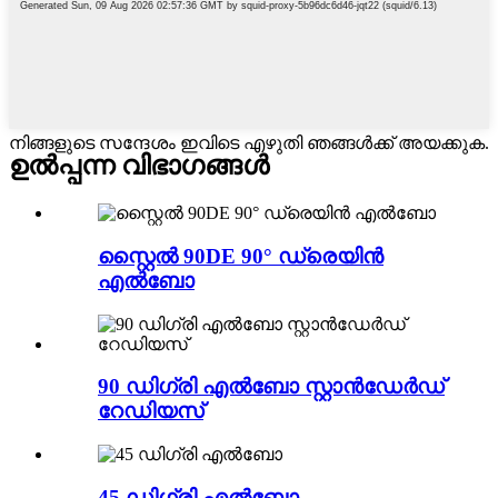
നിങ്ങളുടെ സന്ദേശം ഇവിടെ എഴുതി ഞങ്ങൾക്ക് അയക്കുക.
ഉൽപ്പന്ന വിഭാഗങ്ങൾ
സ്റ്റൈൽ 90DE 90° ഡ്രെയിൻ
എൽബോ
90 ഡിഗ്രി എൽബോ സ്റ്റാൻഡേർഡ്
റേഡിയസ്
45 ഡിഗ്രി എൽബോ