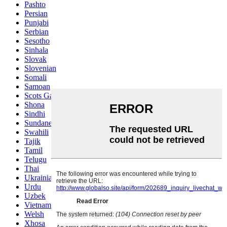
Pashto
Persian
Punjabi
Serbian
Sesotho
Sinhala
Slovak
Slovenian
Somali
Samoan
Scots Gaelic
Shona
Sindhi
Sundanese
Swahili
Tajik
Tamil
Telugu
Thai
Ukrainian
Urdu
Uzbek
Vietnamese
Welsh
Xhosa