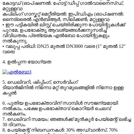
കോട്ടഡ് (ഓപ്ഷണൽ: ഹോട്ട് ഡീപ്പ് ഗാൽവാനൈസ്ഡ്,
മറ്റുള്ളവ)
കപ്ലിംഗ് ഗാസ്കറ്റ് മെറ്റീരിയൽ: ഇപിഡിഎം (ഓപ്ഷണൽ:
നൈട്രൈൽ എൻബിആർ, സിലിക്കൺ, മറ്റുള്ളവ)
• ഈ പട്ടികയിൽ ലിസ്റ്റ് ചെയ്തിരിക്കുന്ന പോയിന്റുകൾക്ക്
പുറമേ, ഉപഭോക്തൃ ആവശ്യങ്ങൾക്കനുസരിച്ച്
വിവിധതരം പ്രത്യേക എൽബോ പോയിന്റുകളും
നൽകുന്നു.
• വലുപ്പ പരിധി: DN25 മുതൽ DN3000 വരെ (1'' മുതൽ 12''
വരെ)
4. ഉൽപ്പന്ന യോഗ്യത
5. ഡെലിവറി, ഷിപ്പിംഗ്, സെർവിംഗ്
ടിയാൻജിനിൽ നിന്നോ മറ്റ് തുറമുഖങ്ങളിൽ നിന്നോ ഉള്ള
കപ്പൽ
6. പുതിയ ഉപഭോക്താവിന് സാമ്പിൾ സൗജന്യമായി
നൽകാം, പക്ഷേ ഉപഭോക്താവ് കൊറിയർ ചെലവ്
നൽകണം.
7. ഡെലിവറി സമയം: ഞങ്ങൾക്ക് മുൻകൂർ പേയ്‌മെന്റ് ലഭിച്ച
30 ദിവസം.
8. പേയ്‌മെന്റ് നിബന്ധനകൾ: 30% അഡ്വാൻസ്, 70%