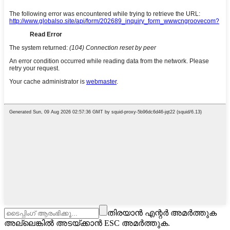
തിരയാൻ എന്റർ അമർത്തുക
അല്ലെങ്കിൽ അടയ്ക്കാൻ ESC അമർത്തുക.