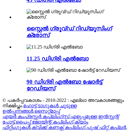
സ്റ്റൈൽ ഗ്രൂവ്ഡ് റിഡ്യൂസിംഗ്
ക്രോസ്
11.25 ഡിഗ്രി എൽബോ
90 ഡിഗ്രി എൽബോ ഷോർട്ട്
റേഡിയസ്
© പകർപ്പവകാശം - 2010-2022 : എല്ലാ അവകാശങ്ങളും
നിക്ഷിപ്തം.
ഹോട്ട് ടാഗുകൾ
,
ചൂടുള്ള
ഉൽപ്പന്നങ്ങൾ
,
സൈറ്റ്മാപ്പ്
എയർ കംപ്രസ്സർ കപ്ലിംഗ്സ്
,
എളുപ്പമുള്ള ഇൻസ്റ്റന്റ്
പോട്ട്
,
പൈപ്പ് ജോയിന്റ് കപ്ലിംഗ്
,
ക്യാം
ഫിറ്റിംഗുകൾ
,
ക്വിക്ക് കണക്റ്റ് കപ്ലിംഗ്
,
പുഷ് ഫിറ്റ് കപ്ലർ
,