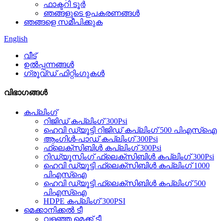
ഫാക്ടറി ടൂർ
ഞങ്ങളുടെ ഉപകരണങ്ങൾ
ഞങ്ങളെ സമീപിക്കുക
English
വീട്
ഉൽപ്പന്നങ്ങൾ
ഗ്രൂവ്ഡ് ഫിറ്റിംഗുകൾ
വിഭാഗങ്ങൾ
കപ്ലിംഗ്
റിജിഡ് കപ്ലിംഗ് 300Psi
ഹെവി ഡ്യൂട്ടി റിജിഡ് കപ്ലിംഗ് 500 പിഎസ്ഐ
ആംഗിൾ-പാഡ് കപ്ലിംഗ് 300Psi
ഫ്ലെക്സിബിൾ കപ്ലിംഗ് 300Psi
റിഡ്യൂസിംഗ് ഫ്ലെക്സിബിൾ കപ്ലിംഗ് 300Psi
ഹെവി ഡ്യൂട്ടി ഫ്ലെക്സിബിൾ കപ്ലിംഗ് 1000
പിഎസ്ഐ
ഹെവി ഡ്യൂട്ടി ഫ്ലെക്സിബിൾ കപ്ലിംഗ് 500
പിഎസ്ഐ
HDPE കപ്ലിംഗ് 300PSI
മെക്കാനിക്കൽ ടീ
വളഞ്ഞ മെക്ക് ടീ