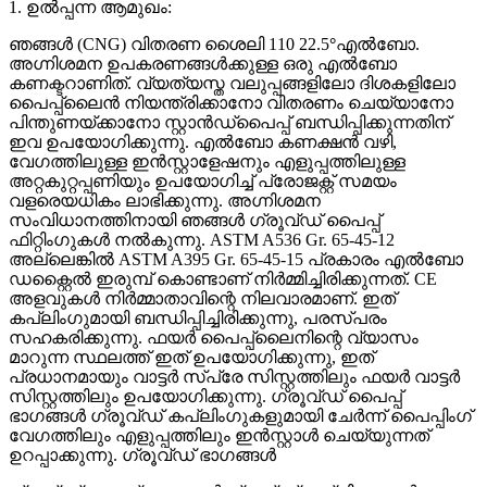
1. ഉൽപ്പന്ന ആമുഖം:
ഞങ്ങൾ (CNG) വിതരണ ശൈലി 110 22.5
°
എൽബോ.
അഗ്നിശമന ഉപകരണങ്ങൾക്കുള്ള ഒരു എൽബോ
കണക്ടറാണിത്. വ്യത്യസ്ത വലുപ്പങ്ങളിലോ ദിശകളിലോ
പൈപ്പ്‌ലൈൻ നിയന്ത്രിക്കാനോ വിതരണം ചെയ്യാനോ
പിന്തുണയ്ക്കാനോ സ്റ്റാൻഡ്‌പൈപ്പ് ബന്ധിപ്പിക്കുന്നതിന്
ഇവ ഉപയോഗിക്കുന്നു. എൽബോ കണക്ഷൻ വഴി,
വേഗത്തിലുള്ള ഇൻസ്റ്റാളേഷനും എളുപ്പത്തിലുള്ള
അറ്റകുറ്റപ്പണിയും ഉപയോഗിച്ച് പ്രോജക്റ്റ് സമയം
വളരെയധികം ലാഭിക്കുന്നു. അഗ്നിശമന
സംവിധാനത്തിനായി ഞങ്ങൾ ഗ്രൂവ്ഡ് പൈപ്പ്
ഫിറ്റിംഗുകൾ നൽകുന്നു. ASTM A536 Gr. 65-45-12
അല്ലെങ്കിൽ ASTM A395 Gr. 65-45-15 പ്രകാരം എൽബോ
ഡക്റ്റൈൽ ഇരുമ്പ് കൊണ്ടാണ് നിർമ്മിച്ചിരിക്കുന്നത്. CE
അളവുകൾ നിർമ്മാതാവിന്റെ നിലവാരമാണ്. ഇത്
കപ്ലിംഗുമായി ബന്ധിപ്പിച്ചിരിക്കുന്നു, പരസ്പരം
സഹകരിക്കുന്നു. ഫയർ പൈപ്പ്ലൈനിന്റെ വ്യാസം
മാറുന്ന സ്ഥലത്ത് ഇത് ഉപയോഗിക്കുന്നു, ഇത്
പ്രധാനമായും വാട്ടർ സ്പ്രേ സിസ്റ്റത്തിലും ഫയർ വാട്ടർ
സിസ്റ്റത്തിലും ഉപയോഗിക്കുന്നു. ഗ്രൂവ്ഡ് പൈപ്പ്
ഭാഗങ്ങൾ ഗ്രൂവ്ഡ് കപ്ലിംഗുകളുമായി ചേർന്ന് പൈപ്പിംഗ്
വേഗത്തിലും എളുപ്പത്തിലും ഇൻസ്റ്റാൾ ചെയ്യുന്നത്
ഉറപ്പാക്കുന്നു. ഗ്രൂവ്ഡ് ഭാഗങ്ങൾ