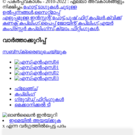
© പകർപ്പവകാശം - 2010-2022 : എല്ലാ അവകാശങ്ങളും
നിക്ഷിപ്തം.
ഹോട്ട് ടാഗുകൾ
,
ചൂടുള്ള
ഉൽപ്പന്നങ്ങൾ
,
സൈറ്റ്മാപ്പ്
എളുപ്പമുള്ള ഇൻസ്റ്റന്റ് പോട്ട്
,
പുഷ് ഫിറ്റ് കപ്ലർ
,
ക്വിക്ക്
കണക്റ്റ് കപ്ലിംഗ്
,
പൈപ്പ് ജോയിന്റ് കപ്ലിംഗ്
,
എയർ
കംപ്രസ്സർ കപ്ലിംഗ്സ്
,
ക്യാം ഫിറ്റിംഗുകൾ
,
വാർത്താക്കുറിപ്പ്
സബ്‌സ്‌ക്രൈബുചെയ്യുക
ഫ്ലേഞ്ച്
കപ്ലിംഗ്
ഗ്രൂവ്ഡ് ഫിറ്റിംഗുകൾ
മെക്കാനിക്കൽ ടീ
ഇമെയിൽ അയയ്ക്കുക
x എന്ന വർഗ്ഗത്തിൽപ്പെട്ട പദം